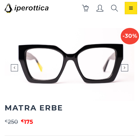
Toggl
naviga
-30%
MATRA ERBE
€
250
€
175